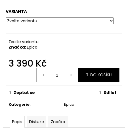
a
VARIANTA
j
í
t
?
Zvolte variantu
Značka:
Epica
3 390 Kč
HLEDAT
Měrná
DO KOŠÍKU
cena:
D
Zeptat se
Sdílet
o
p
Kategorie
:
Epica
o
r
u
Popis
Diskuze
Značka