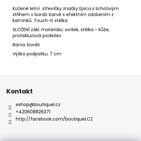
č
u
Kožené letní střevíčky značky Epica s lichotivým
j
střihem v bordó barvě s efektním zdobením z
kamínků. Touch-it stélka.
e
m
SLOŽENÍ zákl. materiálu: svršek, stélka - kůže,
e
protiskluzová podešev
Barva: bordó
INFINITE
Výška podpatku: 7 cm
SAROJKY
402-
643B
Z
2
830
á
Kč
Kontakt
p
a
eshop
@
boutiquel.cz
t
+420608826371
í
http://facebook.com/boutiqueLCZ