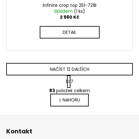
Infinite crop top 251-721B
Skladem
(1 ks)
2 560 Kč
DETAIL
NAČÍST 12 DALŠÍCH
S
1
7
t
O
r
83
položek celkem
v
á
NAHORU
l
n
k
á
o
d
Z
v
a
á
á
c
Kontakt
n
p
í
í