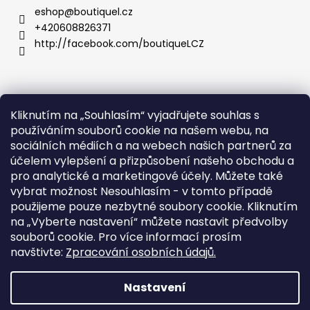
p
a
eshop
@
boutiquel.cz
r
t
+420608826371
v
í
http://facebook.com/boutiqueLCZ
k
y
v
ý
p
Kliknutím na „Souhlasím“ vyjadřujete souhlas s
.
i
používáním souborů cookie na našem webu, na
s
sociálních médiích a na webech našich partnerů za
Tabulka velikostí
u
účelem vylepšení a přizpůsobení našeho obchodu a
Obchodní podmínky
pro analytické a marketingové účely. Můžete také
Podmínky ochrany osobních údajů
vybrat možnost
Nesouhlasím
- v tomto případě
WEB DESIGN: holky z Time2grow.cz
použijeme pouze nezbytné soubory cookie. Kliknutím
na „Vyberte nastavení“ můžete nastavit předvolby
souborů cookie.
Pro více informací prosím
Facebook
navštivte:
Zpracování osobních údajů.
Nastavení