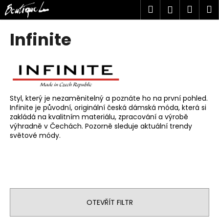
K
Přejít
Hledat
Náku
M
Přihlášen
na
o
obsah
Zpět
Zpět
košík
š
Infinite
í
C
k
o
p
o
Styl, který je nezaměnitelný a poznáte ho na první pohled.
t
Infinite je původní, originální česká dámská móda, která si
ř
zakládá na kvalitním materiálu, zpracování a výrobě
výhradně v Čechách. Pozorně sleduje aktuální trendy
e
světové módy.
b
u
j
e
t
OTEVŘÍT FILTR
e
n