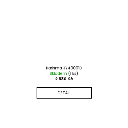
Karisma JY40001D
Skladem
(1 ks)
2 580 Kč
DETAIL