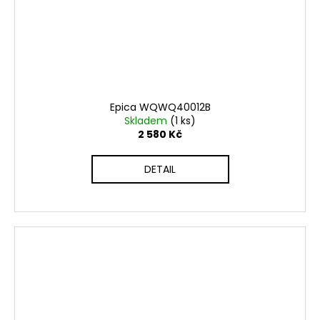
Epica WQWQ40012B
Skladem
(1 ks)
2 580 Kč
DETAIL