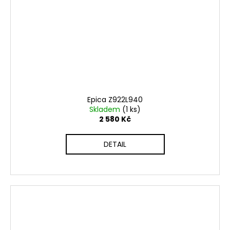
Epica Z922L940
Skladem
(1 ks)
2 580 Kč
DETAIL