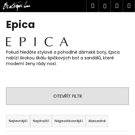
K
Přejít
Hledat
Náku
M
Přihlášen
na
o
obsah
Zpět
Zpět
košík
š
Epica
í
C
k
o
p
Pokud hledáte stylové a pohodlné dámské boty, Epica
o
nabízí širokou škálu špičkových bot a sandálů, které
t
moderní ženy rády nosí.
ř
e
b
u
OTEVŘÍT FILTR
j
e
Ř
t
a
Nejlevnější
Nejdražší
Nejprodávanější
Abecedně
e
z
n