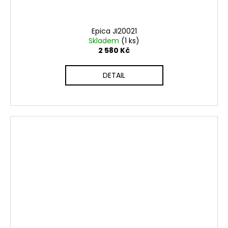
Epica JI20021
Skladem
(1 ks)
2 580 Kč
DETAIL