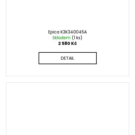
Epica K3K340045A
Skladem
(1 ks)
2 580 Kč
DETAIL