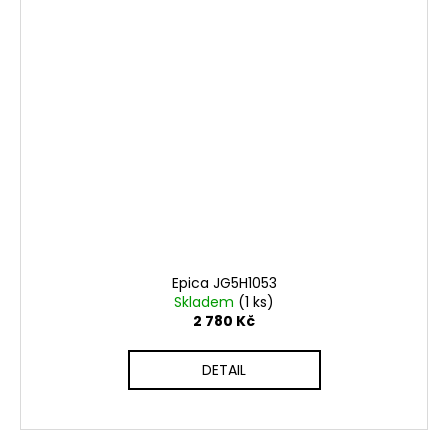
Epica JG5H1053
Skladem
(1 ks)
2 780 Kč
DETAIL