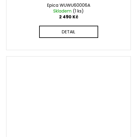
Epica WUWU60006A
Skladem
(1 ks)
2 490 Kč
DETAIL