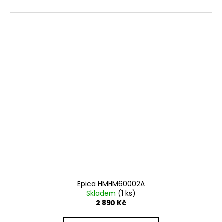
Epica HMHM60002A
Skladem
(1 ks)
2 890 Kč