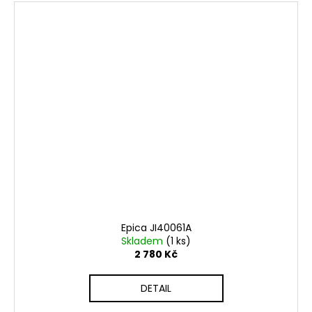
Epica JI40061A
Skladem
(1 ks)
2 780 Kč
DETAIL