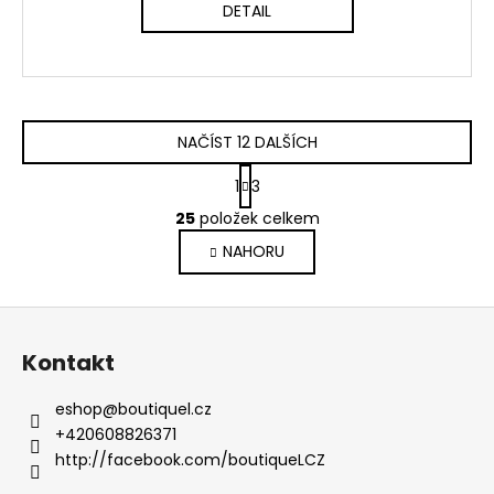
DETAIL
NAČÍST 12 DALŠÍCH
S
1
3
t
O
r
25
položek celkem
v
á
NAHORU
l
n
k
á
o
d
Z
v
a
á
á
c
Kontakt
n
p
í
í
p
a
eshop
@
boutiquel.cz
r
t
+420608826371
v
í
http://facebook.com/boutiqueLCZ
k