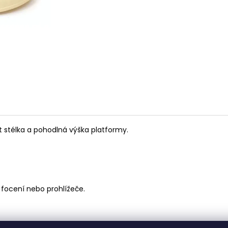
3 190 Kč
2 480 Kč
t stélka a pohodlná výška platformy.
 focení nebo prohlížeče.