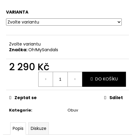
a
VARIANTA
j
í
t
?
Zvolte variantu
Značka:
Oh!MySandals
2 290 Kč
HLEDAT
Měrná
DO KOŠÍKU
cena:
D
Zeptat se
Sdílet
o
p
Kategorie
:
Obuv
o
r
u
Popis
Diskuze