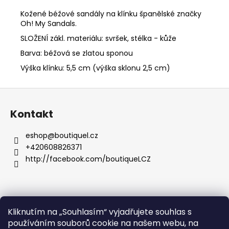
č
u
Kožené béžové sandály na klínku španělské značky
j
Oh! My Sandals.
e
SLOŽENÍ zákl. materiálu: svršek, stélka - kůže
m
Barva: béžová se zlatou sponou
e
Výška klínku: 5,5 cm (výška sklonu 2,5 cm)
EPICA
Z
D7A499-
á
M712
Kontakt
p
3
190
a
eshop
@
boutiquel.cz
Kč
t
+420608826371
í
http://facebook.com/boutiqueLCZ
Kliknutím na „Souhlasím“ vyjadřujete souhlas s
.
používáním souborů cookie na našem webu, na