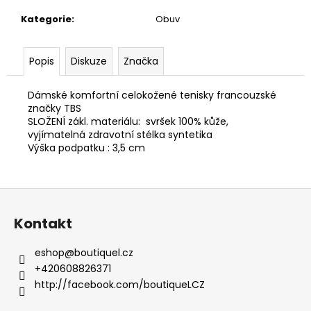
č
u
Kategorie
:
Obuv
j
e
m
Popis
Diskuze
Značka
e
Dámské komfortní celokožené tenisky francouzské
značky TBS
INFINITE
SLOŽENÍ zákl. materiálu: svršek 100% kůže,
TOP
vyjímatelná zdravotní stélka syntetika
202-
Výška podpatku : 3,5 cm
423A
2
190
Z
Kč
á
Kontakt
p
a
eshop
@
boutiquel.cz
t
+420608826371
í
http://facebook.com/boutiqueLCZ