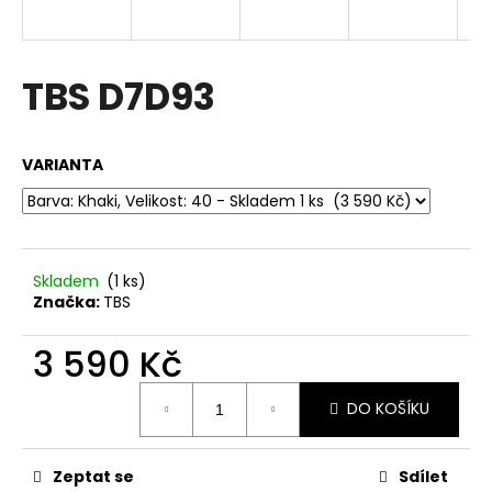
a
j
í
TBS D7D93
t
?
VARIANTA
HLEDAT
Skladem
(1 ks)
Značka:
TBS
D
3 590 Kč
o
Měrná
p
DO KOŠÍKU
cena:
o
r
u
Zeptat se
Sdílet