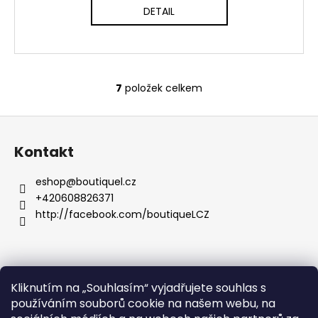
DETAIL
7
položek celkem
O
v
Z
l
á
á
Kontakt
d
p
a
a
eshop
@
boutiquel.cz
c
t
+420608826371
í
í
http://facebook.com/boutiqueLCZ
p
r
v
k
y
Kliknutím na „Souhlasím“ vyjadřujete souhlas s
.
v
používáním souborů cookie na našem webu, na
ý